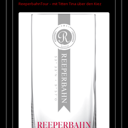
ReeperbahnTour – mit Titten Tina über den Kiez