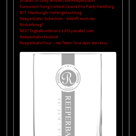
Shades of Grey erobert die Reeperbahn
Eurovision Song Contest Grand Prix Party Hamburg
827. Hamburger Hafengeburtstag
Reeperbahn Sicherheit – betrifft mich der
Rockerkrieg?
NEXT Digitalkonferenz 2015 parallel zum
Reeperbahn Festival
ReeperbahnTour – mit Titten Tina über den Kiez