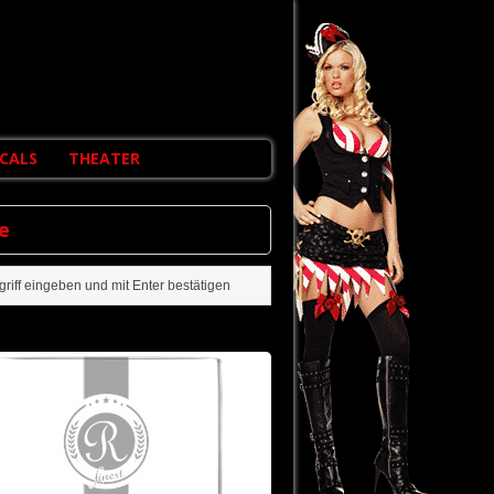
CALS
THEATER
e