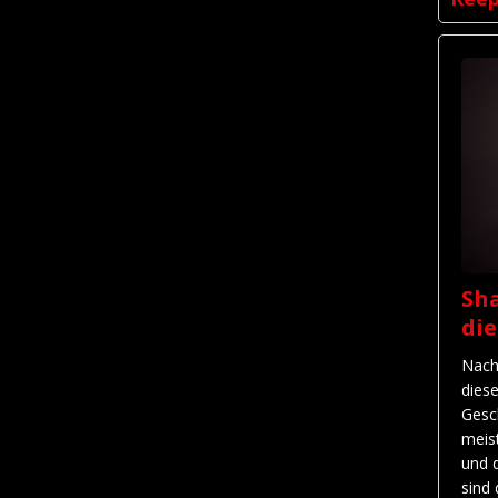
Sha
di
Nach
dies
Gesc
meis
und 
sind