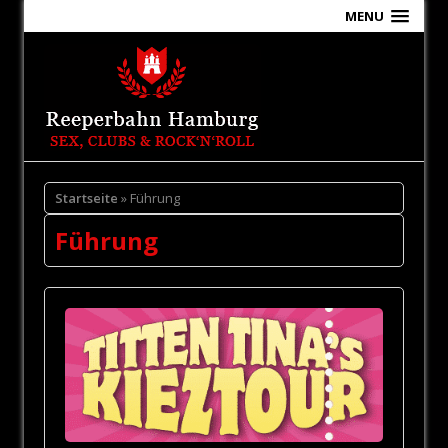
MENU
Startseite
» Führung
Führung