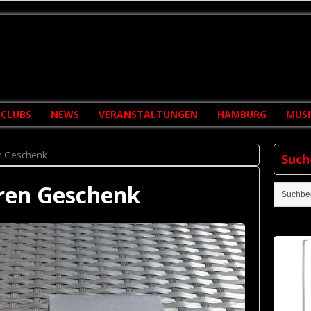
CLUBS
NEWS
VERANSTALTUNGEN
HAMBURG
MUSI
n Geschenk
Such
ren Geschenk