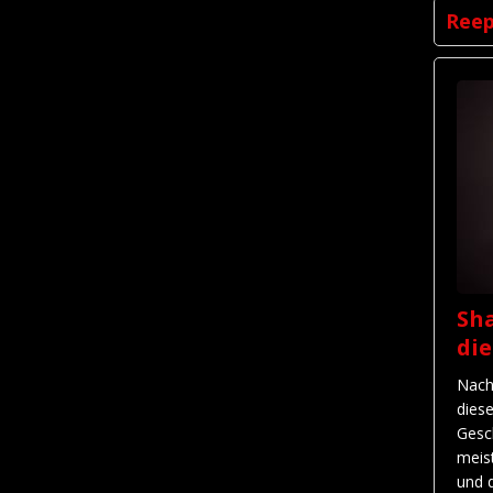
Ree
Sha
di
Nach
dies
Gesc
meis
und 