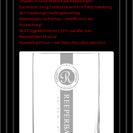
Shades of Grey erobert die Reeperbahn
Eurovision Song Contest Grand Prix Party Hamburg
827. Hamburger Hafengeburtstag
Reeperbahn Sicherheit – betrifft mich der
Rockerkrieg?
NEXT Digitalkonferenz 2015 parallel zum
Reeperbahn Festival
ReeperbahnTour – mit Titten Tina über den Kiez