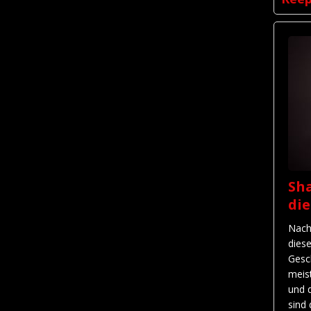
Sha
di
Nach
dies
Gesc
meis
und 
sind