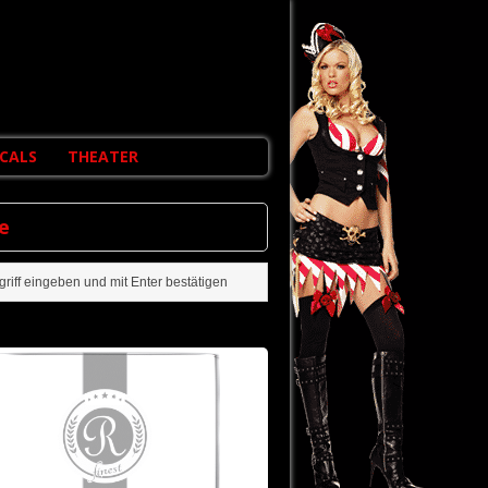
CALS
THEATER
e