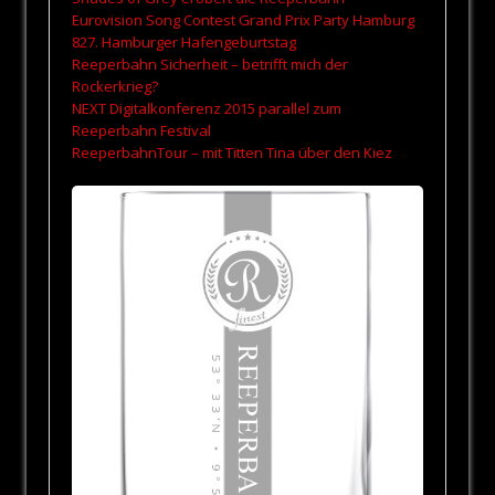
Eurovision Song Contest Grand Prix Party Hamburg
827. Hamburger Hafengeburtstag
Reeperbahn Sicherheit – betrifft mich der
Rockerkrieg?
NEXT Digitalkonferenz 2015 parallel zum
Reeperbahn Festival
ReeperbahnTour – mit Titten Tina über den Kiez