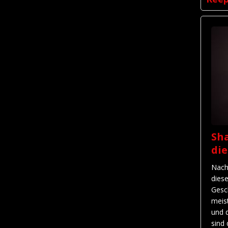
Sha
di
Nach
dies
Gesc
meis
und 
sind