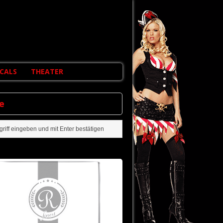
CALS
THEATER
e