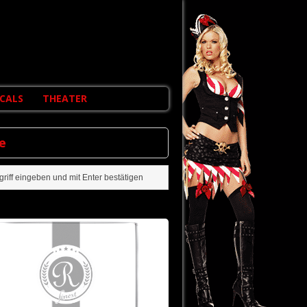
CALS
THEATER
e