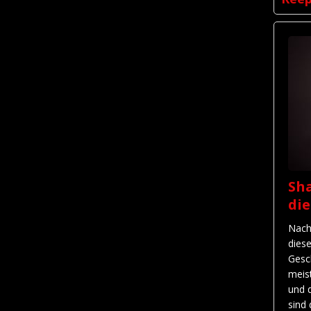
Sha
di
Nach
dies
Gesc
meis
und 
sind