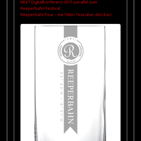
NEXT Digitalkonferenz 2015 parallel zum
Reeperbahn Festival
ReeperbahnTour – mit Titten Tina über den Kiez