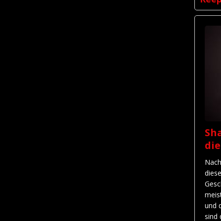
Sha
di
Nach
dies
Gesc
meis
und 
sind