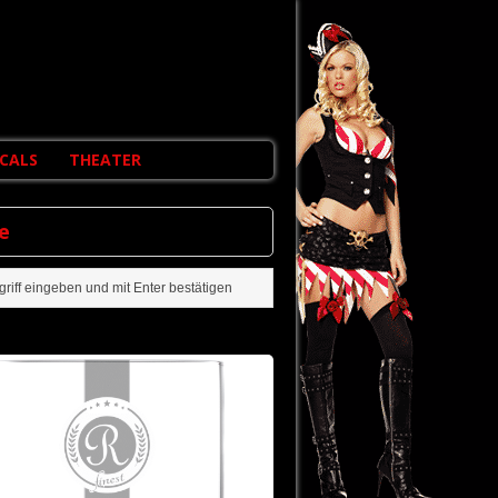
CALS
THEATER
e