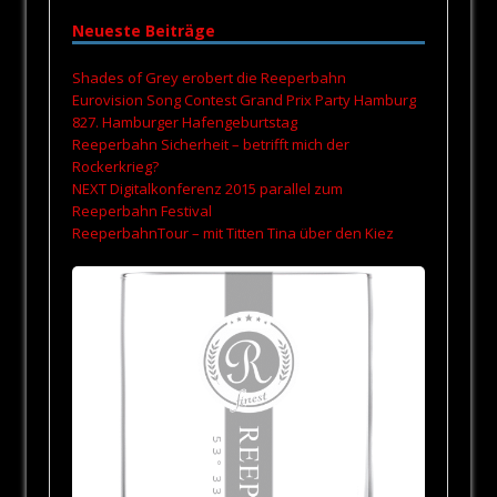
Neueste Beiträge
Shades of Grey erobert die Reeperbahn
Eurovision Song Contest Grand Prix Party Hamburg
827. Hamburger Hafengeburtstag
Reeperbahn Sicherheit – betrifft mich der
Rockerkrieg?
NEXT Digitalkonferenz 2015 parallel zum
Reeperbahn Festival
ReeperbahnTour – mit Titten Tina über den Kiez