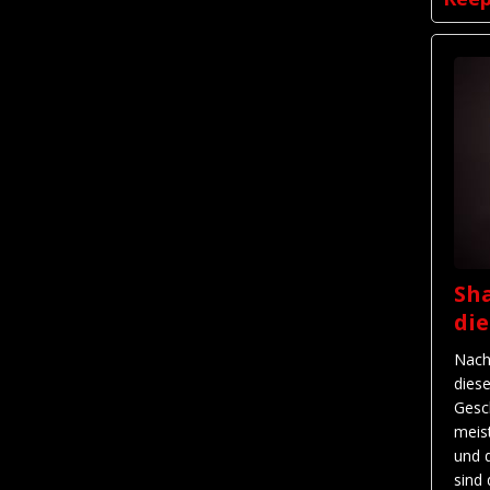
Sha
di
Nach
dies
Gesc
meis
und 
sind