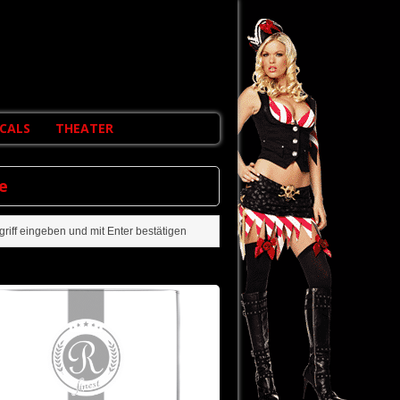
CALS
THEATER
e