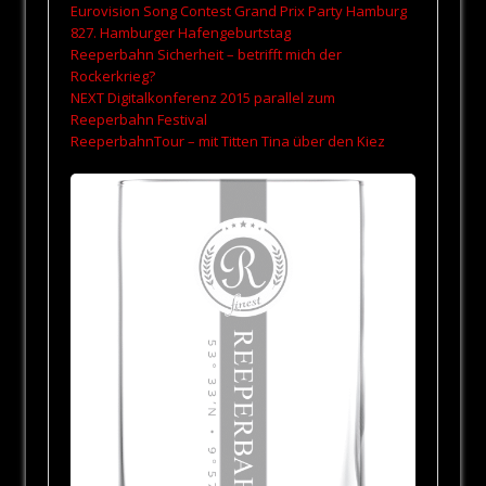
Eurovision Song Contest Grand Prix Party Hamburg
827. Hamburger Hafengeburtstag
Reeperbahn Sicherheit – betrifft mich der
Rockerkrieg?
NEXT Digitalkonferenz 2015 parallel zum
Reeperbahn Festival
ReeperbahnTour – mit Titten Tina über den Kiez