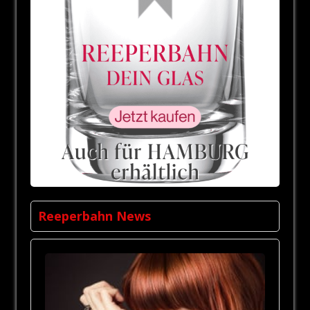
Reeperbahn News