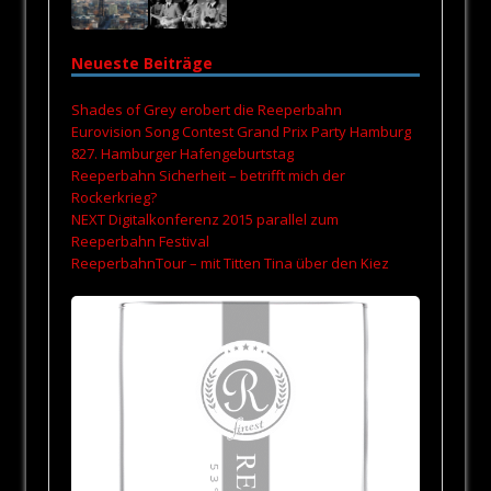
Neueste Beiträge
Shades of Grey erobert die Reeperbahn
Eurovision Song Contest Grand Prix Party Hamburg
827. Hamburger Hafengeburtstag
Reeperbahn Sicherheit – betrifft mich der
Rockerkrieg?
NEXT Digitalkonferenz 2015 parallel zum
Reeperbahn Festival
ReeperbahnTour – mit Titten Tina über den Kiez