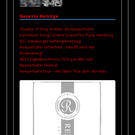
Neueste Beiträge
Shades of Grey erobert die Reeperbahn
Eurovision Song Contest Grand Prix Party Hamburg
827. Hamburger Hafengeburtstag
Reeperbahn Sicherheit – betrifft mich der
Rockerkrieg?
NEXT Digitalkonferenz 2015 parallel zum
Reeperbahn Festival
ReeperbahnTour – mit Titten Tina über den Kiez